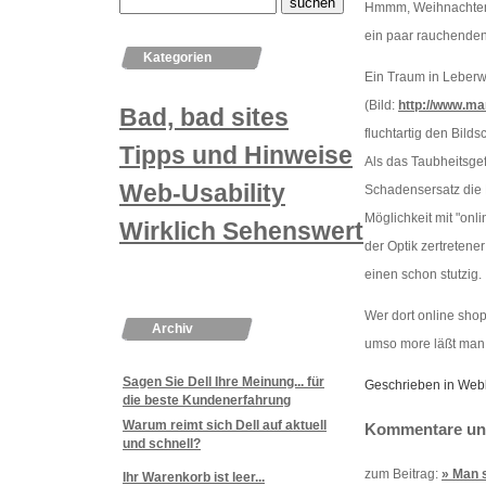
Hmmm, Weihnachten s
ein paar rauchenden
Kategorien
Ein Traum in Leberw
(Bild:
http://www.mar
Bad, bad sites
fluchtartig den Bil
Tipps und Hinweise
Als das Taubheitsgef
Web-Usability
Schadensersatz die 
Möglichkeit mit "onl
Wirklich Sehenswertes
der Optik zertretene
einen schon stutzig.
Wer dort online shop
Archiv
umso more läßt man 
Sagen Sie Dell Ihre Meinung... für
Geschrieben in Web
die beste Kundenerfahrung
Warum reimt sich Dell auf aktuell
Kommentare und
und schnell?
zum Beitrag:
» Man s
Ihr Warenkorb ist leer...