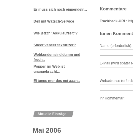
Kommentare
Er muss sich noch einpendeln...
Trackback-URL:
htt
Dell mit Watsch-Service
Einen Kommenta
Wie jetzt? "Akkulaufzeit"?
Sheer veneer texturizer?
Name (erforderlich):
Webkunden sind dumm und
frech...
E-Mail (wird später 
Poppen im Web ist
unangebracht...
Webadresse (erforder
Ei tunes mer des net aaan...
Ihr Kommentar:
Aktuelle Einträge
Mai 2006