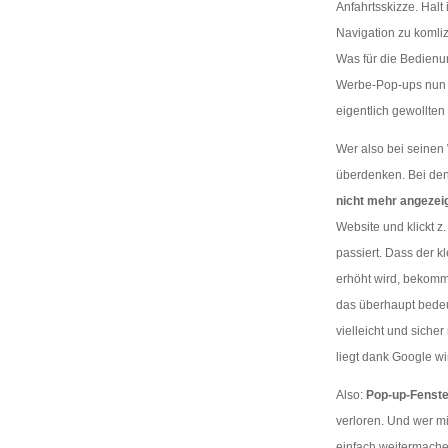
Anfahrtsskizze. Hal
Navigation zu komliz
Was für die Bedienun
Werbe-Pop-ups nun 
eigentlich gewollten
Wer also bei seinen 
überdenken. Bei den
nicht mehr angezei
Website und klickt z.
passiert. Dass der 
erhöht wird, bekommt 
das überhaupt bedeute
vielleicht und sicher
liegt dank Google wir
Also:
Pop-up-Fenste
verloren. Und wer mi
einfach weitermachen