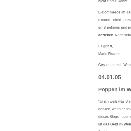
nicht einmal kennt.
E-Commerce im Ja
o mann - nicht ausz
ernst nehmen und ri
anziehen
. Noch sehe
Es grinst,
Mario Fischer
Geschrieben in Web
04.01.05
Poppen im We
"Ja ich weiß was Sie
denken, wenn er bew
dieses Blogs - aber 
ist das Geld im Web