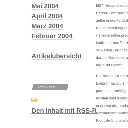
Mai 2004
MX™-Abtastleistung
Degree Tilt™
noch e
April 2004
außer einem Faltblat
März 2004
Namen Anleitung ver
Februar 2004
vielleicht selber pr
traditionell das Tou
verwaltbar - nicht a
Artikelübersicht
das bei Notebooks au
mal nicht zynisch!
Die Tastatur ist an
Logitech Tastaturen 
RSS-Feed
gewohnheitsmäßig nu
wurden vollständig 
man zwar nicht mehr
Den Inhalt mit RSS-Reader nut
Konsumenten wollen
Produkte für uns entw