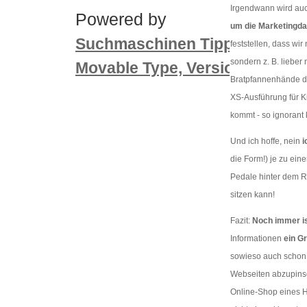
Irgendwann wird auc
Powered by
um die Marketingdat
un
Suchmaschinen Tippgeber
feststellen, dass wi
sondern z. B. lieber
Movable Type, Version 3.2
Bratpfannenhände de
XS-Ausführung für K
kommt - so ignorant
Und ich hoffe, nein
i
die Form!) je zu ein
Pedale hinter dem R
sitzen kann!
Fazit:
Noch immer is
Informationen
ein G
sowieso auch schon 
Webseiten abzupinse
Online-Shop eines He