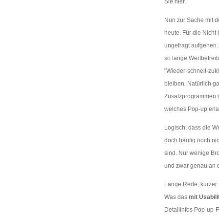
Sie hier.
Nun zur Sache mit 
heute. Für die Nicht
ungefragt aufgehen.
so lange Wertbetreib
"Wieder-schnell-zukl
bleiben. Natürlich 
Zusatzprogrammen in
welches Pop-up erlau
Logisch, dass die We
doch häufig noch nic
sind. Nur wenige Bro
und zwar genau an de
Lange Rede, kurzer S
Was das
mit Usabili
Detailinfos Pop-up-