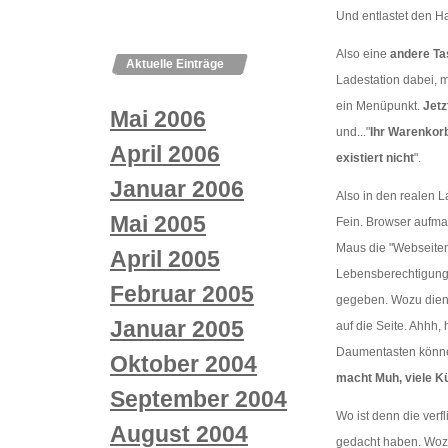
Und entlastet den H
Also eine
andere Ta
Aktuelle Einträge
Ladestation dabei, m
ein Menüpunkt.
Jetz
Mai 2006
und..."
Ihr Warenkorb
April 2006
existiert nicht
".
Januar 2006
Also in den realen La
Mai 2005
Fein. Browser aufmac
Maus die "Webseiten
April 2005
Lebensberechtigung 
Februar 2005
gegeben. Wozu diene
Januar 2005
auf die Seite. Ahhh, 
Daumentasten könne
Oktober 2004
macht Muh, viele 
September 2004
Wo ist denn die verfl
August 2004
gedacht haben. Wozu