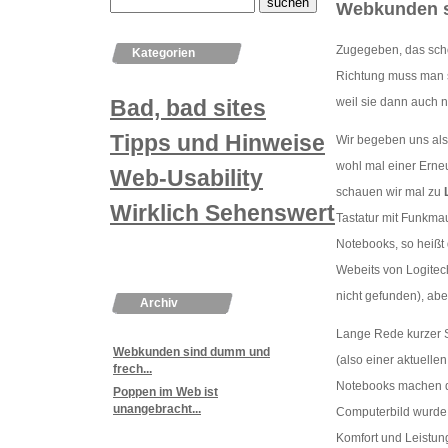
Webkunden s
Zugegeben, das scho
Kategorien
Richtung muss man s
weil sie dann auch 
Bad, bad sites
Tipps und Hinweise
Wir begeben uns als
wohl mal einer Erne
Web-Usability
schauen wir mal zu
Wirklich Sehenswertes
Tastatur mit Funkm
Notebooks, so heißt d
Webeits von Logitech
nicht gefunden), aber 
Archiv
Lange Rede kurzer 
Webkunden sind dumm und
(also einer aktuelle
frech...
Notebooks machen di
Poppen im Web ist
unangebracht...
Computerbild wurde a
Komfort und Leistun