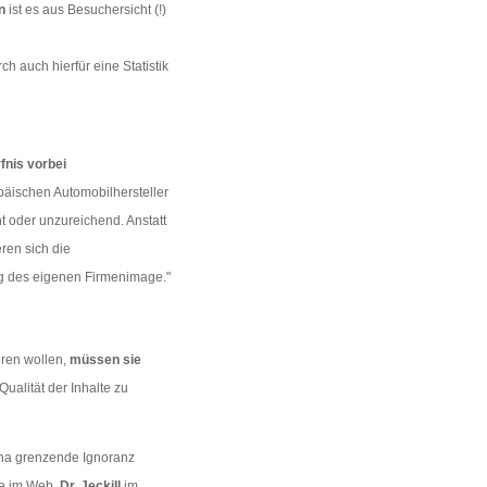
n
ist es aus Besuchersicht (!)
h auch hierfür eine Statistik
fnis vorbei
päischen Automobilhersteller
ht oder unzureichend. Anstatt
eren sich die
ng des eigenen Firmenimage."
eren wollen,
müssen sie
Qualität der Inhalte zu
ina grenzende Ignoranz
se im Web.
Dr. Jeckill
im