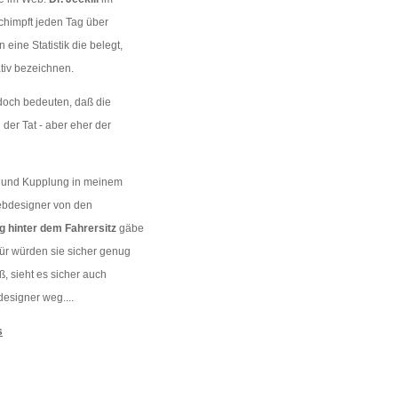
chimpft jeden Tag über
eine Statistik die belegt,
tiv bezeichnen.
doch bedeuten, daß die
der Tat - aber eher der
e und Kupplung in meinem
ebdesigner von den
g hinter dem Fahrersitz
gäbe
afür würden sie sicher genug
ß, sieht es sicher auch
designer weg....
s