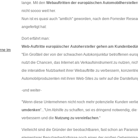
lange. Mit den
Webauftritten der europäischen Automobilhersteller
nicht soooo weit her.
Nun ist es quasi auch "amtlich" geworden, nach dem Forrester Researc
angefertigt hat:
Dort erfährt man:
Web-Auftritte europäischer Autohersteller gehen am Kundenbedür
rne im
"Ein Großteil der von der schwachen Autokonjunktur betroffenen euro
nutzt die Chancen, das Internet als Verkaufsinstrument zu nutzen, nic
die interaktive Nutzbarkeit ihrer Webauftritte zu verbessern, konzentri
Automobilproduzenten mit ihren Web-Sites zu sehr auf die Darstellu
-und weiter-
"Wenn diese Unternehmen nicht noch mehr potenzielle Kunden verli
umdenken
"..."Um Abhilfe zu schaffen, sei es dringend notwendig, die 
verbessern und die
Nutzung zu vereinfachen
."
Vielleicht sind die Gründer der beobachtbaren, fast schon an Parano
elementarer Benutzerbedürfnisse noch eines der großen Geheimnis