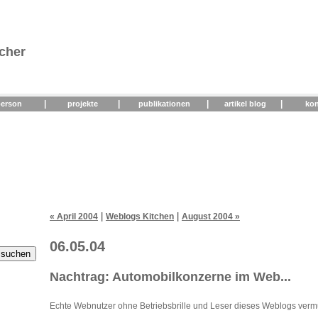
scher
|
|
|
|
person
projekte
publikationen
artikel blog
kon
|
|
« April 2004
Weblogs Kitchen
August 2004 »
06.05.04
Nachtrag: Automobilkonzerne im Web...
Echte Webnutzer ohne Betriebsbrille und Leser dieses Weblogs verm