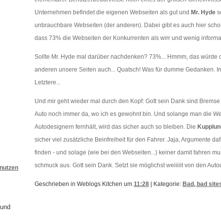
Unternehmen befindet die eigenen Webseiten als gut und
Mr. Hyde
s
unbrauchbare Webseiten (der anderen). Dabei gibt es auch hier schon 
dass 73% die Webseiten der Konkurrenten als wirr und wenig informa
Sollte Mr. Hyde mal darüber nachdenken? 73%... Hmmm, das würde 
anderen unsere Seiten auch... Quatsch! Was für dumme Gedanken. In 
Letztere...
Und mir geht wieder mal durch den Kopf: Gott sein Dank sind Brems
Auto noch immer da, wo ich es gewohnt bin. Und solange man die W
Autodesignern fernhält, wird das sicher auch so bleiben. Die
Kupplun
sicher viel zusätzliche Beinfreiheit für den Fahrer. Jaja, Argumente d
finden - und solage (wie bei den Webseiten...) keiner damit fahren mu
schmuck aus. Gott sein Dank. Setzt sie möglichst weiiiiit von den Auto
 nutzen
Geschrieben in Weblogs Kitchen um
11:28
| Kategorie:
Bad, bad site
und