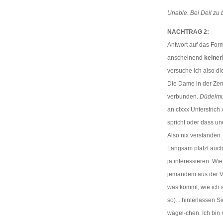
Unable. Bei Dell zu b
NACHTRAG 2:
Antwort auf das For
anscheinend
keiner
versuche ich also d
Die Dame in der Zen
verbunden.
Düdelmu
an clxxx Unterstrich 
spricht oder dass un
Also nix verstanden.
Langsam platzt auch 
ja interessieren: Wie
jemandem aus der Ver
was kommt, wie ich a
so)... hinterlassen 
wägel-chen. Ich bin