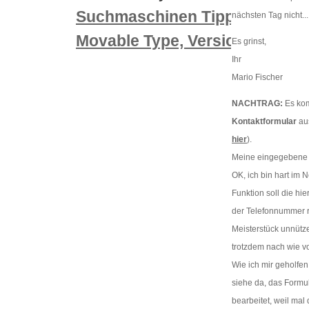
un
Suchmaschinen Tippgeber
nächsten Tag nicht...
Movable Type, Version 3.2
Es grinst,
Ihr
Mario Fischer
NACHTRAG:
Es komm
Kontaktformular
aus
hier
).
Meine eingegebene 
OK, ich bin hart im
Funktion soll die hi
der Telefonnummer r
Meisterstück unnütz
trotzdem nach wie vo
Wie ich mir geholfe
siehe da, das Formul
bearbeitet, weil mal