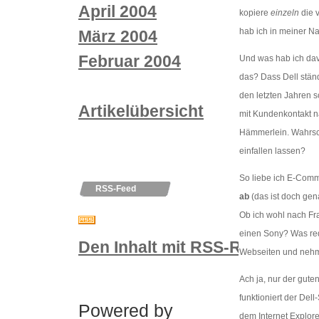
April 2004
kopiere
einzeln
die v
hab ich in meiner Na
März 2004
Februar 2004
Und was hab ich da
das? Dass Dell stän
den letzten Jahren 
Artikelübersicht
mit Kundenkontakt 
Hämmerlein. Wahrsch
einfallen lassen?
So liebe ich E-Com
RSS-Feed
ab
(das ist doch gen
Ob ich wohl nach Fr
einen Sony? Was red 
Den Inhalt mit RSS-Reader nut
Webseiten und nehmen
Ach ja, nur der gute
funktioniert der Del
Powered by
dem Internet Explore