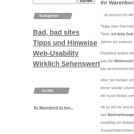
Ihr Warenkorb 
... da wünsch ich mi
Kategorien
"Naja, über Dell hat 
Bad, bad sites
"Nein,
ich liebe Del
Tipps und Hinweise
Jahren nix anderes, w
Web-Usability
Diametral anders sin
was die
Webmaster 
Wirklich Sehenswertes
das anscheinend
ke
Aber
Sie
merken scho
immer wieder unvorst
Archiv
der kurze Ablauf, we
Ab zu dell.de und do
Ihr Warenkorb ist leer...
das
Wahrnehmungs
sorgfältig ein Notebo
Auswahlalternativen 