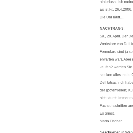
hinterlasse ich mei
Es ist Fr., 26.4.2006,
Die Uhr läuft....
NACHTRAG 3
:
Sa., 29. April. Der 
Werkstore von Dell k
Formulare sind ja s
erwarten war). Aber
kaufen? werden Sie z
stecken alles in die
Dell tatsächlich h
der (potentiellen) Ku
nicht durch immer me
Fachzeitschriften ans
Es grinst,
Mario Fischer
Geschrieben in Web