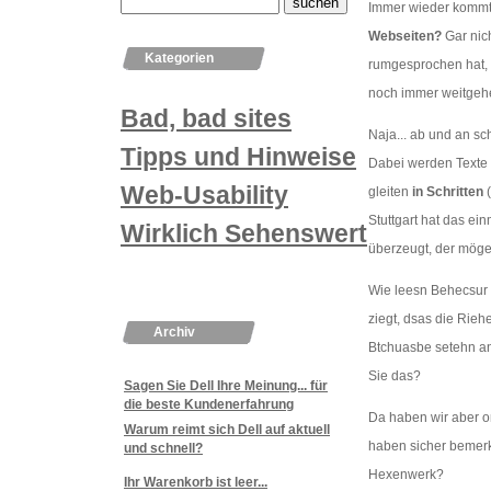
Immer wieder kommt 
Webseiten?
Gar nich
Kategorien
rumgesprochen hat, i
noch immer weitgeh
Bad, bad sites
Naja... ab und an s
Tipps und Hinweise
Dabei werden Texte 
Web-Usability
gleiten
in Schritten
Stuttgart hat das einm
Wirklich Sehenswertes
überzeugt, der mög
Wie leesn Behecsur 
ziegt, dsas die Rieh
Archiv
Btchuasbe setehn an
Sie das?
Sagen Sie Dell Ihre Meinung... für
die beste Kundenerfahrung
Da haben wir aber o
Warum reimt sich Dell auf aktuell
haben sicher bemerk
und schnell?
Hexenwerk?
Ihr Warenkorb ist leer...