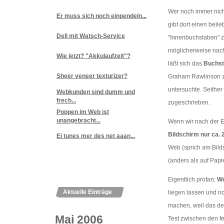
Wer noch immer nich
Er muss sich noch einpendeln...
gibt dort einen bel
Dell mit Watsch-Service
"Innenbuchstaben" zu
möglicherweise nach
Wie jetzt? "Akkulaufzeit"?
läßt sich das
Buchst
Sheer veneer texturizer?
Graham Rawlinson zu
untersuchte. Seither
Webkunden sind dumm und
frech...
zugeschrieben.
Poppen im Web ist
unangebracht...
Wenn wir nach der E
Bildschirm nur ca.
Ei tunes mer des net aaan...
Web (sprich am Bild
(anders als auf Pap
Eigentlich profan:
We
Aktuelle Einträge
liegen lassen und n
machen, weil das den 
Mai 2006
Test zwischen den fe