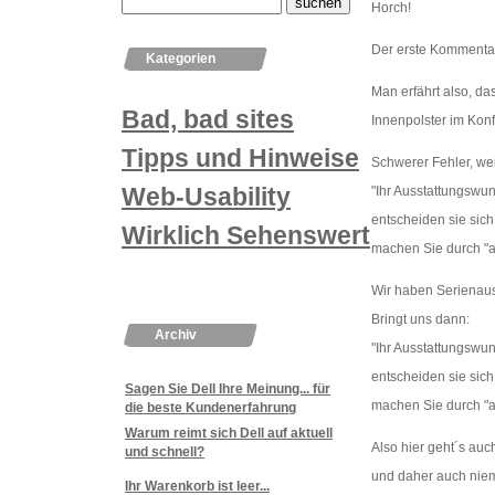
Horch!
Der erste Kommentar 
Kategorien
Man erfährt also, da
Bad, bad sites
Innenpolster im Konf
Tipps und Hinweise
Schwerer Fehler, weil
Web-Usability
"Ihr Ausstattungswun
entscheiden sie sich
Wirklich Sehenswertes
machen Sie durch "a
Wir haben Serienaus
Bringt uns dann:
Archiv
"Ihr Ausstattungswun
entscheiden sie sich
Sagen Sie Dell Ihre Meinung... für
machen Sie durch "a
die beste Kundenerfahrung
Warum reimt sich Dell auf aktuell
Also hier geht´s auch
und schnell?
und daher auch niema
Ihr Warenkorb ist leer...