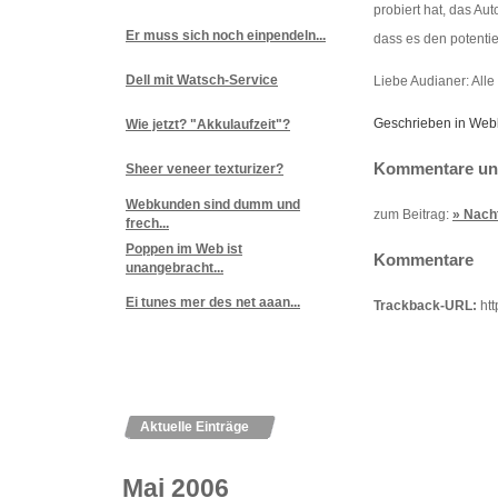
probiert hat, das Au
Er muss sich noch einpendeln...
dass es den potentie
Dell mit Watsch-Service
Liebe Audianer: Alle
Geschrieben in Web
Wie jetzt? "Akkulaufzeit"?
Kommentare und
Sheer veneer texturizer?
Webkunden sind dumm und
zum Beitrag:
» Nacht
frech...
Poppen im Web ist
Kommentare
unangebracht...
Ei tunes mer des net aaan...
Trackback-URL:
htt
Aktuelle Einträge
Mai 2006